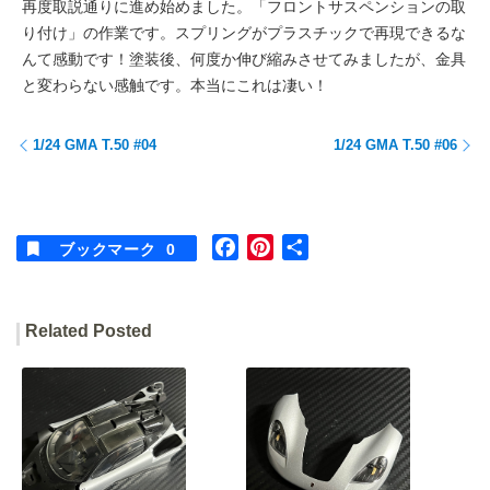
再度取説通りに進め始めました。「フロントサスペンションの取
り付け」の作業です。スプリングがプラスチックで再現できるな
んて感動です！塗装後、何度か伸び縮みさせてみましたが、金具
と変わらない感触です。本当にこれは凄い！
1/24 GMA T.50 #04
1/24 GMA T.50 #06
F
P
共
ブックマーク
0
a
i
有
c
n
e
t
Related Posted
b
e
o
r
o
e
k
s
t