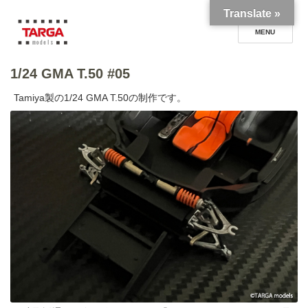
Translate »
1/24 GMA T.50 #05
TARGA models blog
Tamiya製の1/24 GMA T.50の制作です。