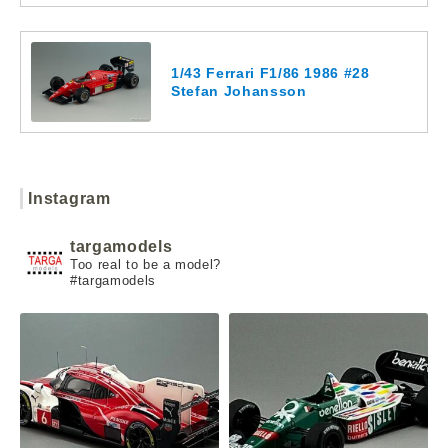
1/43 Ferrari F1/86 1986 #28
Stefan Johansson
Instagram
targamodels
Too real to be a model?
#targamodels