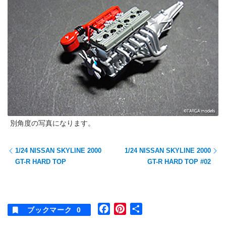
別角度の写真になります。
1/24 NISSAN SKYLINE 2000
1/24 NISSAN SKYLINE 2000
GT-R HARD TOP
GT-R HARD TOP #02
F
P
共
ブックマーク
0
a
i
有