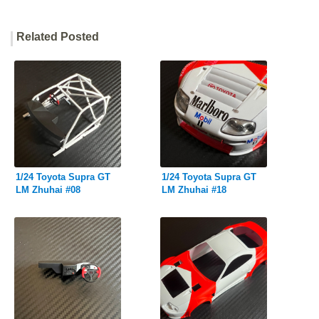
c
n
e
t
Related Posted
b
e
o
r
o
e
k
s
t
1/24 Toyota Supra GT
1/24 Toyota Supra GT
LM Zhuhai #08
LM Zhuhai #18