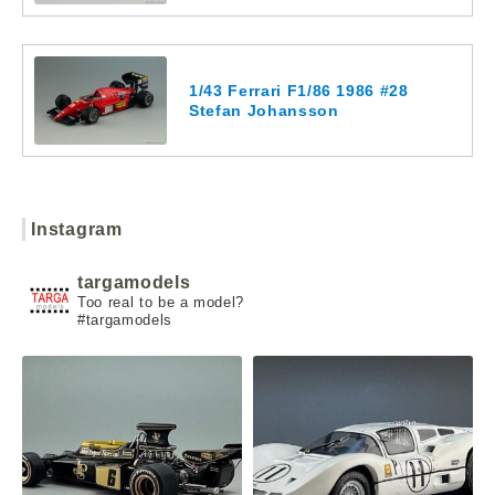
1/43 Ferrari F1/86 1986 #28
Stefan Johansson
Instagram
targamodels
Too real to be a model?
#targamodels