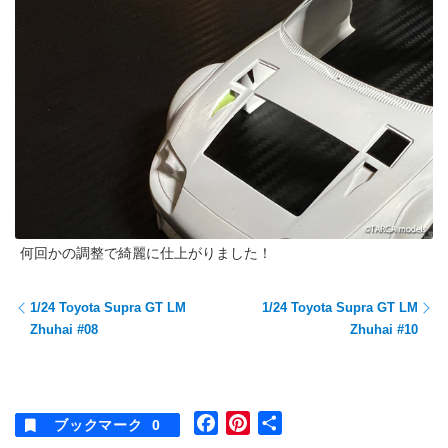
何回かの調整で綺麗に仕上がりました！
1/24 Toyota Supra GT LM
1/24 Toyota Supra GT LM
Zhuhai #08
Zhuhai #10
F
P
共
ブックマーク
0
a
i
有