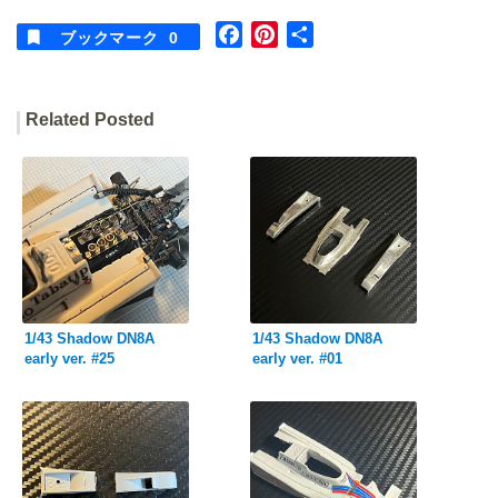
F
P
共
ブックマーク
0
a
i
有
c
n
e
t
Related Posted
b
e
o
r
o
e
k
s
t
1/43 Shadow DN8A
1/43 Shadow DN8A
early ver. #25
early ver. #01