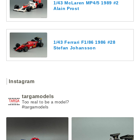
1/43 McLaren MP4/5 1989 #2
Alain Prost
1/43 Ferrari F1/86 1986 #28
Stefan Johansson
Instagram
targamodels
Too real to be a model?
#targamodels