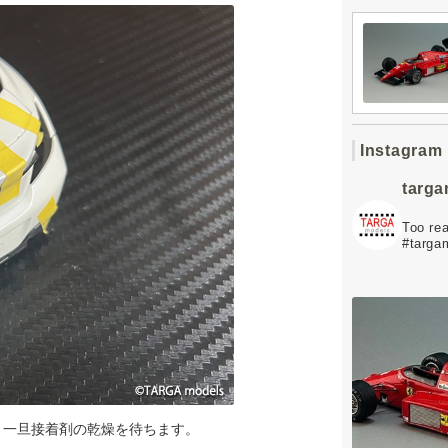
Instagram
targ
Too rea
#targa
。一旦接着剤の乾燥を待ちます。