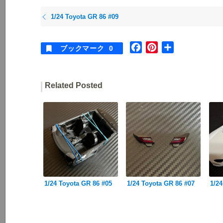
1/24 Toyota GR 86 #09
F
P
共
ブックマーク
0
a
i
有
c
n
e
t
Related Posted
b
e
o
r
o
e
k
s
t
1/24 Toyota GR 86 #05
1/24 Toyota GR 86 #07
1/24