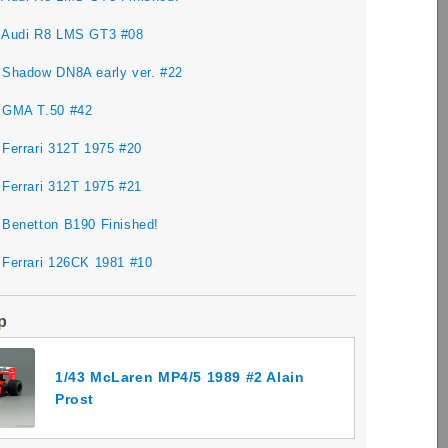
 Audi R8 LMS GT3 #08
 Shadow DN8A early ver. #22
 GMA T.50 #42
 Ferrari 312T 1975 #20
 Ferrari 312T 1975 #21
 Benetton B190 Finished!
 Ferrari 126CK 1981 #10
p
1/43 McLaren MP4/5 1989 #2 Alain
Prost