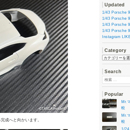
Updated
1/43 Porsche 
1/43 Porsche 
1/43 Porsche 
1/43 Porsche 
Instagram L
Category
Category
Search
検
索:
Popular
Mr
較
Mr
み完成へと向かいます。
較
1/24