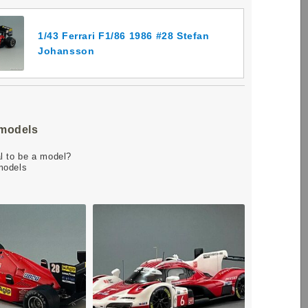
1/43 Ferrari F1/86 1986 #28 Stefan
Johansson
amodels
l to be a model?
models