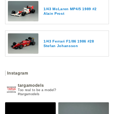
1/43 McLaren MP4/5 1989 #2
Alain Prost
1/43 Ferrari F1/86 1986 #28
Stefan Johansson
Instagram
targamodels
Too real to be a model?
#targamodels