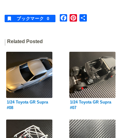
F
P
共
ブックマーク
0
a
i
有
c
n
e
t
Related Posted
b
e
o
r
o
e
k
s
t
1/24 Toyota GR Supra
1/24 Toyota GR Supra
#08
#07