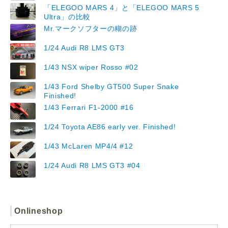
「ELEGOO MARS 4」と「ELEGOO MARS 5
Ultra」の比較
Mr.マークソフターの糊の跡
1/24 Audi R8 LMS GT3
1/43 NSX wiper Rosso #02
1/43 Ford Shelby GT500 Super Snake
Finished!
1/43 Ferrari F1-2000 #16
1/24 Toyota AE86 early ver. Finished!
1/43 McLaren MP4/4 #12
1/24 Audi R8 LMS GT3 #04
Onlineshop