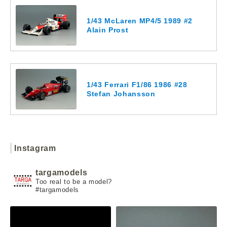
1/43 McLaren MP4/5 1989 #2
Alain Prost
1/43 Ferrari F1/86 1986 #28
Stefan Johansson
Instagram
targamodels
Too real to be a model?
#targamodels