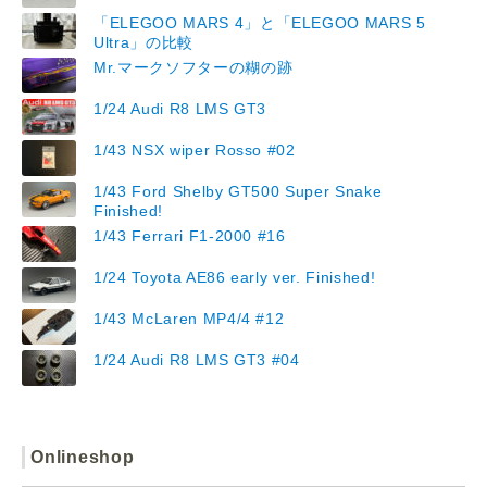
「ELEGOO MARS 4」と「ELEGOO MARS 5
Ultra」の比較
Mr.マークソフターの糊の跡
1/24 Audi R8 LMS GT3
1/43 NSX wiper Rosso #02
1/43 Ford Shelby GT500 Super Snake
Finished!
1/43 Ferrari F1-2000 #16
1/24 Toyota AE86 early ver. Finished!
1/43 McLaren MP4/4 #12
1/24 Audi R8 LMS GT3 #04
Onlineshop