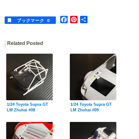
F
P
共
ブックマーク
0
a
i
有
c
n
e
t
Related Posted
b
e
o
r
o
e
k
s
t
1/24 Toyota Supra GT
1/24 Toyota Supra GT
LM Zhuhai #08
LM Zhuhai #09