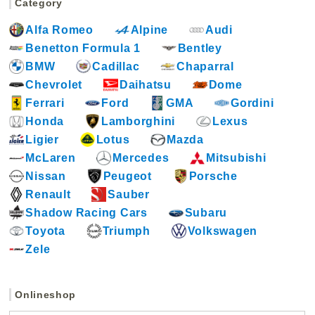
Category
t
Alfa Romeo
Alpine
Audi
Benetton Formula 1
Bentley
BMW
Cadillac
Chaparral
Chevrolet
Daihatsu
Dome
Ferrari
Ford
GMA
Gordini
Honda
Lamborghini
Lexus
Ligier
Lotus
Mazda
McLaren
Mercedes
Mitsubishi
Nissan
Peugeot
Porsche
Renault
Sauber
Shadow Racing Cars
Subaru
Toyota
Triumph
Volkswagen
Zele
Onlineshop