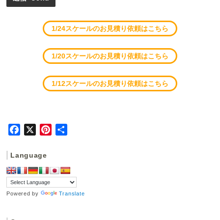
1/24スケールのお見積り依頼はこちら
1/20スケールのお見積り依頼はこちら
1/12スケールのお見積り依頼はこちら
F
X
P
共
a
i
有
c
n
Language
e
t
b
e
o
r
Powered by
Translate
o
e
k
s