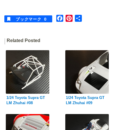
F
P
共
ブックマーク
0
a
i
有
c
n
e
t
Related Posted
b
e
o
r
o
e
k
s
t
1/24 Toyota Supra GT
1/24 Toyota Supra GT
LM Zhuhai #08
LM Zhuhai #09