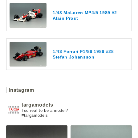
1/43 McLaren MP4/5 1989 #2
Alain Prost
1/43 Ferrari F1/86 1986 #28
Stefan Johansson
Instagram
targamodels
Too real to be a model?
#targamodels