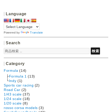
Language
Powered by
Translate
Search
検
検索
索
対
象:
Category
Formula
(14)
Formula 1
(13)
Indy
(1)
Sports car racing
(2)
Road Car
(2)
1/43 scale
(37)
1/24 scale
(18)
1/20 scale
(8)
rosso corsa models
(3)