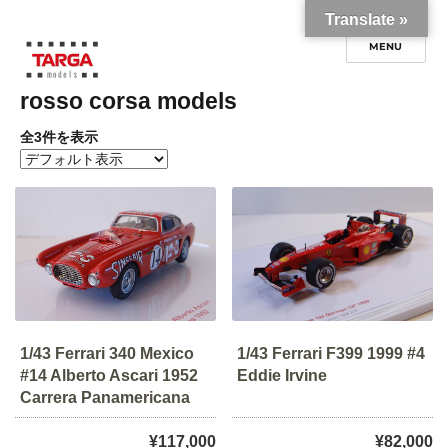
Translate »
rosso corsa models
TARGA models onlineshop
全3件を表示
1/43 Ferrari 340 Mexico
1/43 Ferrari F399 1999 #4
#14 Alberto Ascari 1952
Eddie Irvine
Carrera Panamericana
¥
117,000
¥
82,000