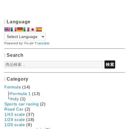
Language
Powered by
Translate
Search
検
検索
索
対
象:
Category
Formula
(14)
Formula 1
(13)
Indy
(1)
Sports car racing
(2)
Road Car
(2)
1/43 scale
(37)
1/24 scale
(18)
1/20 scale
(8)