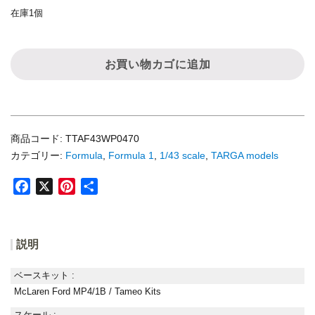
在庫1個
1/43
McLaren
お買い物カゴに追加
MP4/1B
F1
1982
#7
商品コード:
TTAF43WP0470
John
カテゴリー:
Formula
,
Formula 1
,
1/43 scale
,
TARGA models
Watson
個
F
X
P
共
a
i
有
c
n
e
t
説明
b
e
o
r
ベースキット :
o
e
McLaren Ford MP4/1B / Tameo Kits
k
s
スケール :